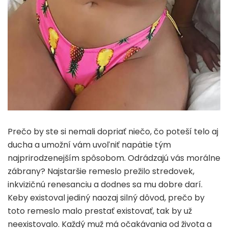
Prečo by ste si nemali dopriať niečo, čo poteší telo aj
ducha a umožní vám uvoľniť napätie tým
najprirodzenejším spôsobom. Odrádzajú vás morálne
zábrany? Najstaršie remeslo prežilo stredovek,
inkvizičnú renesanciu a dodnes sa mu dobre darí.
Keby existoval jediný naozaj silný dôvod, prečo by
toto remeslo malo prestať existovať, tak by už
neexistovalo. Každý muž má očakávania od života a