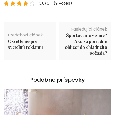
3.8/5 - (9 votes)
Navigace
Nasledující článek
příspěvku
Předchozí článek
Športovanie v zime?
Osvetlenie pre
Ako sa poriadne
svetelnú reklamu
obliecť do chladného
počasia?
Podobné príspevky