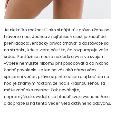
Je niekoľko možností, ako si nájsť tú správnu ženu na
trávenie noci. Jednou z najľahších ciest je zadať do
prehliadača: „
eroticky privat trnava
“ a dostávate sa
na stránku, kde si viete nájsť to, čo rozpumpuje vaše
srdce. Fantázii sa medze nekladú a vy si vo svojom
výbere nemusíte nikomu prispôsobovať a od nikoho
žiadať povolenie. Je len na vás aká dáma vám
spríjemní večer, práve si plníte si sen a aj keď iba na
noc, je známym faktom, že noc s krásnou ženou sa
môže zdať ako mesiac. Tak neváhajte,
nepremýšľajte, vydajte sa hľadať svoju vysnenú ženu
a doprajte si na tento večer veľa aktívneho oddychu.