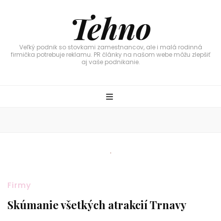
Tehno
Veľký podnik so stovkami zamestnancov, ale i malá rodinná
firmička potrebuje reklamu. PR články na našom webe môžu zlepšiť
aj vaše podnikanie.
Firmy
Skúmanie všetkých atrakcií Trnavy