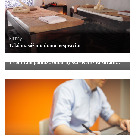
Firmy
Takú masáž mu doma nespravíte
Firmy
V čom vám pomôže odborný servis AB- Krkovanie?