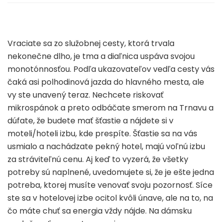
Vraciate sa zo služobnej cesty, ktorá trvala
nekonečne dlho, je tma a diaľnica uspáva svojou
monotónnosťou. Podľa ukazovateľov vedľa cesty vás
čaká asi polhodinová jazda do hlavného mesta, ale
vy ste unavený teraz. Nechcete riskovať
mikrospánok a preto odbáčate smerom na Trnavu a
dúfate, že budete mať šťastie a nájdete si v
moteli/hoteli izbu, kde prespíte. Šťastie sa na vás
usmialo a nachádzate pekný hotel, majú voľnú izbu
za stráviteľnú cenu. Aj keď to vyzerá, že všetky
potreby sú naplnené, uvedomujete si, že je ešte jedna
potreba, ktorej musíte venovať svoju pozornosť. Síce
ste sa v hotelovej izbe ocitol kvôli únave, ale na to, na
čo máte chuť sa energia vždy nájde. Na dámsku