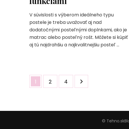
funkciami
V súvislosti s výberom ideálneho typu
postele je treba uvažovať aj nad
dodatočnými posteľnými doplnkami, ako je
matrac alebo posteľný rošt. Môžete si kúpiť
aj tú najdrahšiu a najkvalitnejšiu posteľ …
Stránkování
Stránka
Stránka
Stránka
1
2
4
příspěvků
© Tehno.sk
Bl