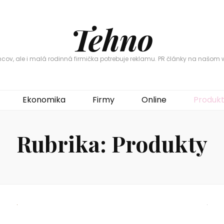
Tehno
ov, ale i malá rodinná firmička potrebuje reklamu. PR články na našom w
Ekonomika
Firmy
Online
Produk
Rubrika:
Produkty