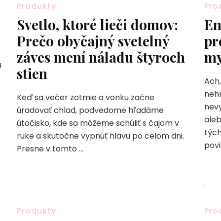
Produkty
Pro
Svetlo, ktoré lieči domov:
En
Prečo obyčajný svetelný
pr
záves mení náladu štyroch
my
ú
stien
Ach,
nehn
Keď sa večer zotmie a vonku začne
nevy
úradovať chlad, podvedome hľadáme
aleb
útočisko, kde sa môžeme schúliť s čajom v
tých
ruke a skutočne vypnúť hlavu po celom dni.
povi
Presne v tomto …
Produkty
Pro