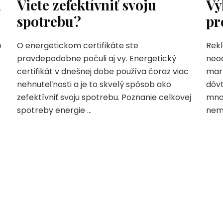
á
Viete zefektívniť svoju
Vý
spotrebu?
pr
o
O energetickom certifikáte ste
Rek
pravdepodobne počuli aj vy. Energetický
neo
certifikát v dnešnej dobe používa čoraz viac
mark
nehnuteľnosti a je to skvelý spôsob ako
dôvt
zefektívniť svoju spotrebu. Poznanie celkovej
mnoh
spotreby energie …
nemu