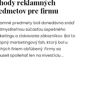
hody reklamných
edmetov pre firmu
lamné predmety boli donedávna snáď
dmysliteľnou súčasťou úspešného
etingu a získavania zákazníkov. Bol to
ipný marketingový ťah, ktorý bol u
ých firiem obľúbený. Firmy sa
seli spoliehať len na investíciu …