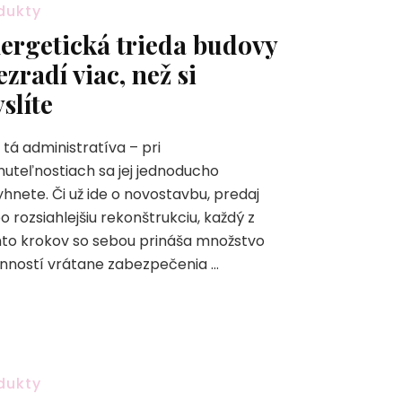
dukty
ergetická trieda budovy
ezradí viac, než si
slíte
 tá administratíva – pri
uteľnostiach sa jej jednoducho
hnete. Či už ide o novostavbu, predaj
o rozsiahlejšiu rekonštrukciu, každý z
to krokov so sebou prináša množstvo
nností vrátane zabezpečenia …
dukty