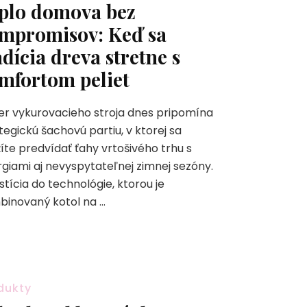
plo domova bez
mpromisov: Keď sa
adícia dreva stretne s
mfortom peliet
r vykurovacieho stroja dnes pripomína
tegickú šachovú partiu, v ktorej sa
íte predvídať ťahy vrtošivého trhu s
giami aj nevyspytateľnej zimnej sezóny.
stícia do technológie, ktorou je
binovaný kotol na …
dukty