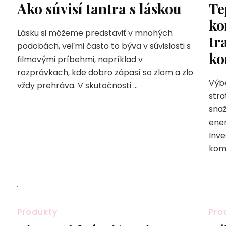
Ako súvisí tantra s láskou
Te
ko
Lásku si môžeme predstaviť v mnohých
tr
podobách, veľmi často to býva v súvislosti s
ko
filmovými príbehmi, napríklad v
rozprávkach, kde dobro zápasí so zlom a zlo
Výbe
vždy prehráva. V skutočnosti …
stra
snaž
ener
Inve
kom
Produkty
Pro