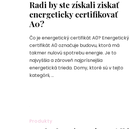
Radi by ste získali ziskať
energeticky certifikovať
A0?
Čo je energetický certifikát A0? Energetický
certifikát A0 označuje budovu, ktorá má
takmer nulovú spotrebu energie. Je to
najvyššia a zároveň najprísnejšia
energetická trieda. Domy, ktoré sú v tejto
kategórii, …
Produkty