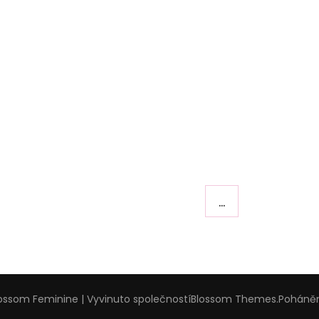
…
ossom Feminine | Vyvinuto společností
Blossom Themes
.Pohán