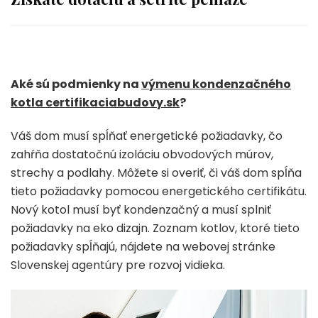
Aké sú podmienky na
výmenu kondenzačného
kotla certifikaciabudovy.sk
?
Váš dom musí spĺňať energetické požiadavky, čo
zahŕňa dostatočnú izoláciu obvodových múrov,
strechy a podlahy. Môžete si overiť, či váš dom spĺňa
tieto požiadavky pomocou energetického certifikátu.
Nový kotol musí byť kondenzačný a musí splniť
požiadavky na eko dizajn. Zoznam kotlov, ktoré tieto
požiadavky spĺňajú, nájdete na webovej stránke
Slovenskej agentúry pre rozvoj vidieka.