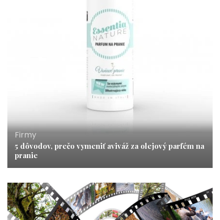
Firmy
5 dôvodov, prečo vymeniť aviváž za olejový parfém na
pranie