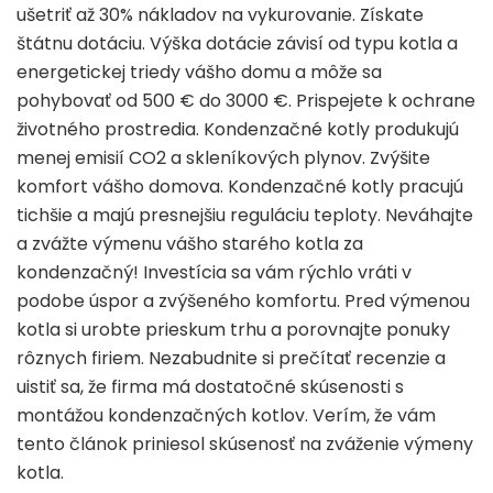
ušetriť až 30% nákladov na vykurovanie. Získate
štátnu dotáciu. Výška dotácie závisí od typu kotla a
energetickej triedy vášho domu a môže sa
pohybovať od 500 € do 3000 €. Prispejete k ochrane
životného prostredia. Kondenzačné kotly produkujú
menej emisií CO2 a skleníkových plynov. Zvýšite
komfort vášho domova. Kondenzačné kotly pracujú
tichšie a majú presnejšiu reguláciu teploty. Neváhajte
a zvážte výmenu vášho starého kotla za
kondenzačný! Investícia sa vám rýchlo vráti v
podobe úspor a zvýšeného komfortu. Pred výmenou
kotla si urobte prieskum trhu a porovnajte ponuky
rôznych firiem. Nezabudnite si prečítať recenzie a
uistiť sa, že firma má dostatočné skúsenosti s
montážou kondenzačných kotlov. Verím, že vám
tento článok priniesol skúsenosť na zváženie výmeny
kotla.