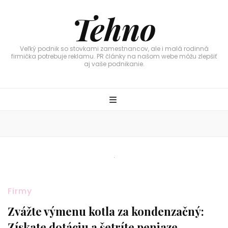
Tehno
Veľký podnik so stovkami zamestnancov, ale i malá rodinná
firmička potrebuje reklamu. PR články na našom webe môžu zlepšiť
aj vaše podnikanie.
Firmy
Zvážte výmenu kotla za kondenzačný:
Získate dotáciu a šetríte peniaze