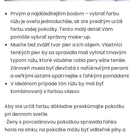
Prvým a najdôležitejším bodom – vybrať farbu
rúžu je oveľa jednoduchšie, ak ste predtým určili
farbu vašej pokožky. Tento malý detail Vám
pomôže vybrať správny make-up.
Musíte tiež zvážiť tvar pier a ich objem. Vlastníci
tenkých pier by sa spravidla mali vyhnúť tmavým
typom rúžu, ktoré vizuálne robia pery ešte tenšie.
Zároveň musia byť dievčatá s nafúknutými perami
a veľkými ústami opatrnejšie s ľahkými pomádami.
V ideálnom prípade tón rúžu by mal byť
kombinovaný s farbou vlasov.
Aby ste určili farbu, dôkladne preskúmajte pokožku
pri dennom svetle.
· Ženy s porcelánovou pokožkou spravidla ľahko
horia na slnku; na pokožke môžu byť viditeľné pihy a