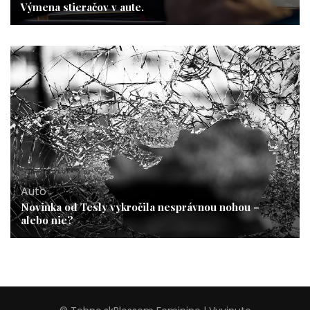
Výmena stieračov v aute.
Auto
Novinka od Tesly vykročila nesprávnou nohou –
alebo nie?