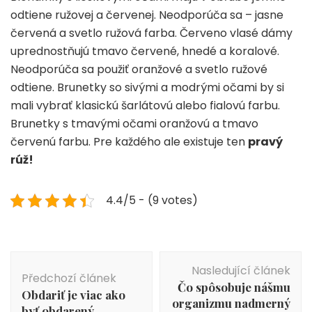
odtiene ružovej a červenej. Neodporúča sa – jasne
červená a svetlo ružová farba. Červeno vlasé dámy
uprednostňujú tmavo červené, hnedé a koralové.
Neodporúča sa použiť oranžové a svetlo ružové
odtiene. Brunetky so sivými a modrými očami by si
mali vybrať klasickú šarlátovú alebo fialovú farbu.
Brunetky s tmavými očami oranžovú a tmavo
červenú farbu. Pre každého ale existuje ten
pravý
rúž
!
4.4/5 - (9 votes)
Navigace
Nasledující článek
příspěvku
Předchozí článek
Čo spôsobuje nášmu
Obdariť je viac ako
organizmu nadmerný
byť obdarený