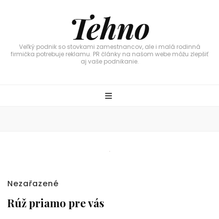
Tehno
Veľký podnik so stovkami zamestnancov, ale i malá rodinná
firmička potrebuje reklamu. PR články na našom webe môžu zlepšiť
aj vaše podnikanie.
Nezařazené
Rúž priamo pre vás