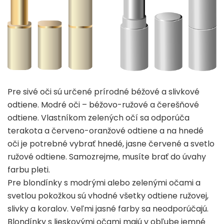
Pre sivé oči sú určené prírodné béžové a slivkové
odtiene. Modré oči – béžovo-ružové a čerešňové
odtiene. Vlastníkom zelených očí sa odporúča
terakota a červeno-oranžové odtiene a na hnedé
oči je potrebné vybrať hnedé, jasne červené a svetlo
ružové odtiene. Samozrejme, musíte brať do úvahy
farbu pleti.
Pre blondínky s modrými alebo zelenými očami a
svetlou pokožkou sú vhodné všetky odtiene ružovej,
slivky a koralov. Veľmi jasné farby sa neodporúčajú.
Blondínky s lieskovými očami majú v obľube jemné