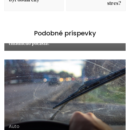
stres?
Produkty
Podobné príspevky
Športovanie v zime? Ako sa poriadne obliecť do
chladného počasia?
Auto